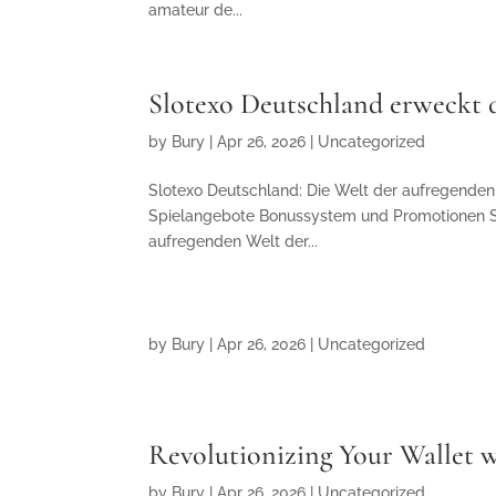
amateur de...
Slotexo Deutschland erweckt
by
Bury
|
Apr 26, 2026
|
Uncategorized
Slotexo Deutschland: Die Welt der aufregenden 
Spielangebote Bonussystem und Promotionen Sich
aufregenden Welt der...
by
Bury
|
Apr 26, 2026
|
Uncategorized
Revolutionizing Your Wallet 
by
Bury
|
Apr 26, 2026
|
Uncategorized