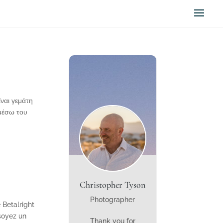
ίναι γεμάτη
 μέσω του
Christopher Tyson
Photographer
 Betalright
 soyez un
Thank you for