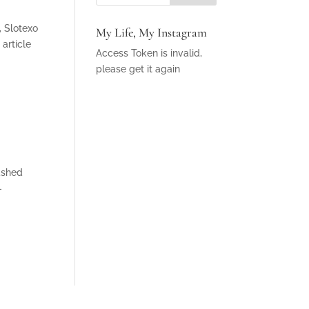
, Slotexo
My Life, My Instagram
 article
Access Token is invalid,
please get it again
ashed
-