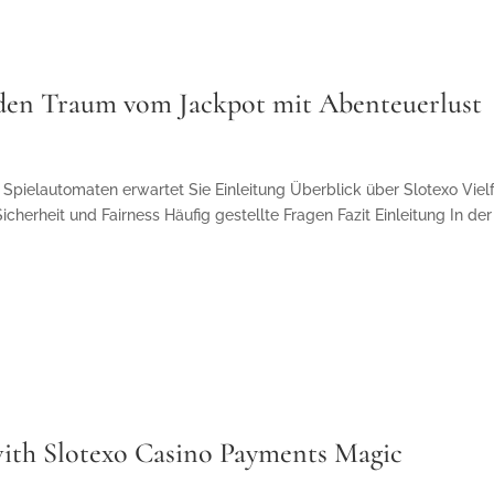
 den Traum vom Jackpot mit Abenteuerlust
Spielautomaten erwartet Sie Einleitung Überblick über Slotexo Vielf
erheit und Fairness Häufig gestellte Fragen Fazit Einleitung In der
with Slotexo Casino Payments Magic