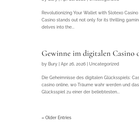
Revolutionizing Your Wallet with Slotexo Casin
Casino stands out not only for its thrilling gam
delves into the...
Gewinne im digitalen Casino
by
Bury
|
Apr 26, 2026
|
Uncategorized
Die Geheimnisse des digitalen Glücksspiels: C
casino online, wo Träume wahr werden und das G
Glücksspiel zu einer der beliebtesten...
« Older Entries