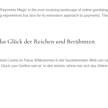
o Payments Magic In the ever-evolving landscape of online gambling
ing experiences but also for its innovative approach to payments. This
 das Glück der Reichen und Berühmten
ashed Casino im Fokus Willkommen in der faszinierenden Welt von c
lück zum Greifen nah ist. In den letzten Jahren hat sich das Online